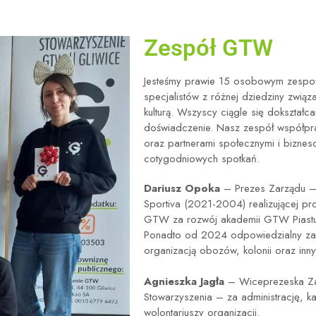
Zespół GTW
Jesteśmy prawie 15 osobowym zespo
specjalistów z różnej dziedziny zwią
kulturą. Wszyscy ciągle się dokształ
doświadczenie. Nasz zespół współpra
oraz partnerami społecznymi i bizn
cotygodniowych spotkań.
Dariusz Opoka
– Prezes Zarządu – 
Sportiva (2021-2004) realizującej p
GTW za rozwój akademii GTW Piastun
Ponadto od 2024 odpowiedzialny za r
organizacją obozów, kolonii oraz inn
Agnieszka Jagła
– Wiceprezeska Za
Stowarzyszenia – za administrację, k
wolontariuszy organizacji.