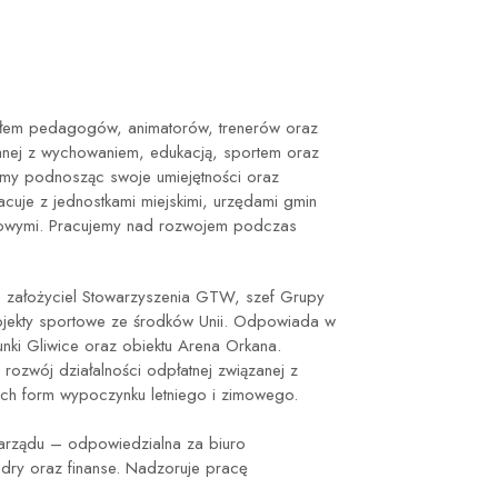
łem pedagogów, animatorów, trenerów oraz
zanej z wychowaniem, edukacją, sportem oraz
camy podnosząc swoje umiejętności oraz
cuje z jednostkami miejskimi, urzędami gmin
esowymi. Pracujemy nad rozwojem podczas
założyciel Stowarzyszenia GTW, szef Grupy
rojekty sportowe ze środków Unii. Odpowiada w
ki Gliwice oraz obiektu Arena Orkana.
ozwój działalności odpłatnej związanej z
ych form wypoczynku letniego i zimowego.
rządu – odpowiedzialna za biuro
adry oraz finanse. Nadzoruje pracę