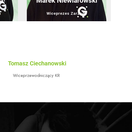
a
Marek Niewiarowski
u
Wiceprezes Zarządu
Tomasz Ciechanowski
Wiceprzewodniczący KR