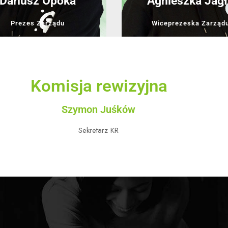
Dariusz Opoka
Agnieszka Jagł
Prezes Zarządu
Wiceprezeska Zarząd
Komisja rewizyjna
Szymon Juśków
Sekretarz KR