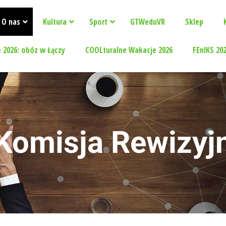
O nas
Kultura
Sport
GTWeduVR
Sklep
 2026: obóz w Łączy
COOLturalne Wakacje 2026
FEnIKS 20
 Komisja Rewizyj