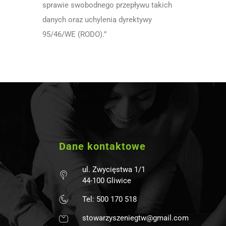
sprawie swobodnego przepływu takich
danych oraz uchylenia dyrektywy
95/46/WE (RODO).”
Dane kontaktowe
ul. Zwycięstwa 1/1
44-100 Gliwice
Tel: 500 170 518
stowarzyszeniegtw@gmail.com