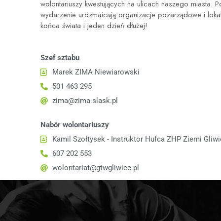
wolontariuszy kwestujących na ulicach naszego miasta. P
wydarzenie urozmaicają organizacje pozarządowe i lokaln
końca świata i jeden dzień dłużej!
Szef sztabu
Marek ZIMA Niewiarowski
501 463 295
zima@zima.slask.pl
Nabór wolontariuszy
Kamil Szołtysek - Instruktor Hufca ZHP Ziemi Gliwi
607 202 553
wolontariat@gtwgliwice.pl