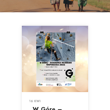
16 KWI
„W Górę –