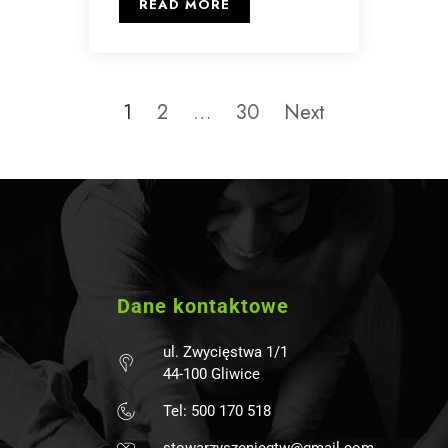
READ MORE
1
2
…
30
Next
Dane kontaktowe
ul. Zwycięstwa 1/1
44-100 Gliwice
Tel: 500 170 518
stowarzyszeniegtw@gmail.com