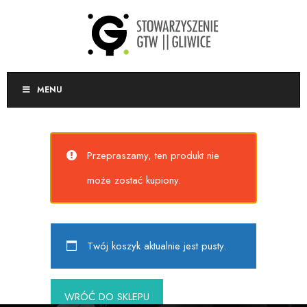
MENU
Przepraszamy, ten produkt nie
może zostać kupiony.
Twój koszyk aktualnie jest pusty.
WRÓĆ DO SKLEPU