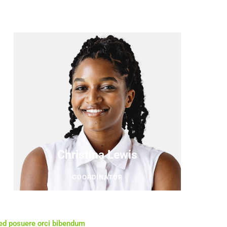
Christina Lewis
COORDINATOR
Sed posuere orci bibendum