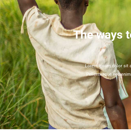
The ways t
Lorem ipsum dolor sit a
Pellentesque nec enim i