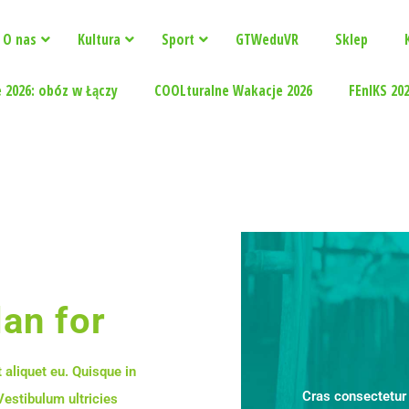
O nas
Kultura
Sport
GTWeduVR
Sklep
 2026: obóz w Łączy
COOLturalne Wakacje 2026
FEnIKS 20
lan for
 aliquet eu. Quisque in
Cras consectetur 
Vestibulum ultricies