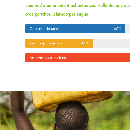
euismod arcu tincidunt pellentesque. Pellentesque a p
eros porttitor, ullamcorper augue.
One-time donations
65%
Recurring donations
44%
Anonymous donations