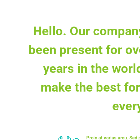
Hello. Our compan
been present for ov
years in the worl
make the best for
ever
Proin at varius arcu. Sed