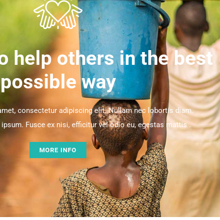
o help others in the best
possible way
met, consectetur adipiscing elit. Nullam nec lobortis diam.
psum. Fusce ex nisi, efficitur vel odio eu, egestas mattis .
MORE INFO