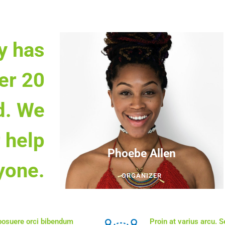
y has
er 20
d. We
 help
Phoebe Allen
yone.
ORGANIZER
 posuere orci bibendum
Proin at varius arcu. 