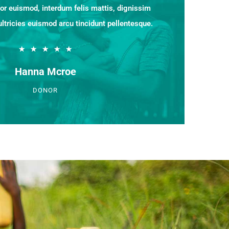
lor euismod, interdum felis mattis, dignissim
ultricies euismod arcu tincidunt pellentesque.
★
★
★
★
★
Hanna Mcroe
DONOR