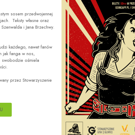
gęstym sosem przedwojennej
jach. Teksty własne oraz
a Szenwalda i Jana Brzechwy.
budzi każdego, nawet fanów
m jak fanga w nos,
ej swobodzie ośmiela
ści.
owany przez Stowarzyszenie
U