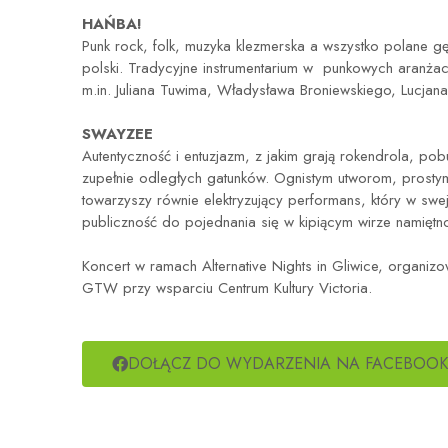
HAŃBA!
Punk rock, folk, muzyka klezmerska a wszystko polane 
polski. Tradycyjne instrumentarium w punkowych aranżac
m.in. Juliana Tuwima, Władysława Broniewskiego, Lucjan
SWAYZEE
Autentyczność i entuzjazm, z jakim grają rokendrola, po
zupełnie odległych gatunków. Ognistym utworom, prosty
towarzyszy równie elektryzujący performans, który w sw
publiczność do pojednania się w kipiącym wirze namiętno
Koncert w ramach Alternative Nights in Gliwice, organiz
GTW przy wsparciu Centrum Kultury Victoria.
DOŁĄCZ DO WYDARZENIA NA FACEBOOK