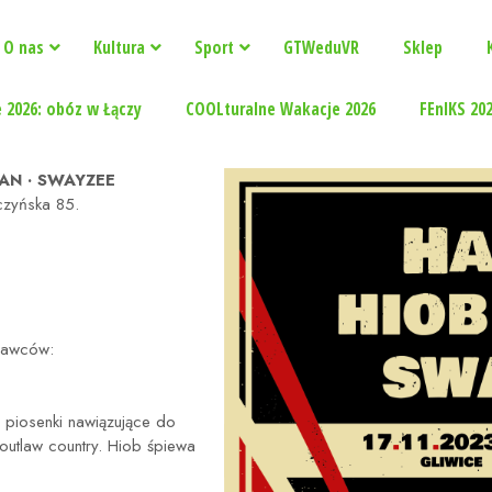
O nas
Kultura
Sport
GTWeduVR
Sklep
 2026: obóz w Łączy
COOLturalne Wakacje 2026
FEnIKS 20
YLAN · SWAYZEE
czyńska 85.
onawców:
e piosenki nawiązujące do
 outlaw country. Hiob śpiewa