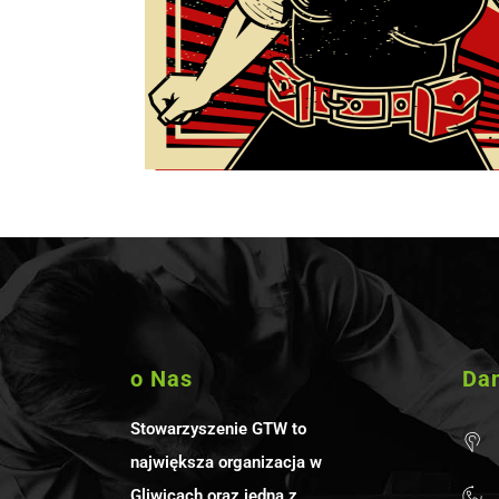
o Nas
Da
Stowarzyszenie GTW to
największa organizacja w
Gliwicach oraz jedna z