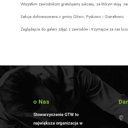
Wszystkim zawodnikom gratulujemy sukcesu, za którym stoją nas
Sekcje dofinansowane z gminy Gliwic, Pyskowic i Gierałtowic.
Zaglądajcie do
galerii zdjęć z zawodów
i trzymajcie za nas kciu
o Nas
Da
Stowarzyszenie GTW to
największa organizacja w