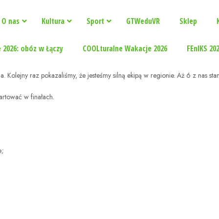
O nas
Kultura
Sport
GTWeduVR
Sklep
 2026: obóz w Łączy
COOLturalne Wakacje 2026
FEnIKS 20
lejny raz pokazaliśmy, że jesteśmy silną ekipą w regionie. Aż 6 z nas sta
artować w finałach.
e;