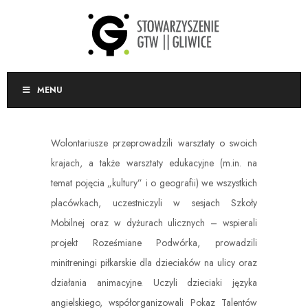
MENU
Wolontariusze przeprowadzili warsztaty o swoich
krajach, a także warsztaty edukacyjne (m.in. na
temat pojęcia „kultury” i o geografii) we wszystkich
placówkach, uczestniczyli w sesjach Szkoły
Mobilnej oraz w dyżurach ulicznych – wspierali
projekt Roześmiane Podwórka, prowadzili
minitreningi piłkarskie dla dzieciaków na ulicy oraz
działania animacyjne. Uczyli dzieciaki języka
angielskiego, współorganizowali Pokaz Talentów