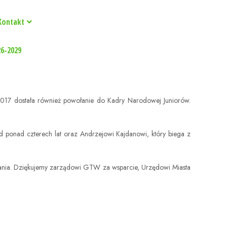
Kontakt
26-2029
2017
dostała również powołanie do Kadry Narodowej Juniorów.
od ponad czterech lat oraz Andrzejowi Kajdanowi, który biega z
nia. Dziękujemy zarządowi GTW za wsparcie, Urzędowi Miasta