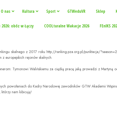
O nas
Kultura
Sport
GTWeduVR
Sklep
 2026: obóz w Łączy
COOLturalne Wakacje 2026
FEnIKS 20
ankingu skalnego z 2017 roku
http://ranking.pza.org.pl/punktacja/?season=
z europejskich rejonów skalnych.
 trenerom: Tymonowi Walińskiemu za ciężką pracę jaką prowadzi z Martyną 
olejnych powołaniach do Kadry Narodowej zawodników GTW Akademii Wspina
 którzy nam kibicują!