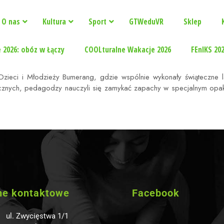
O nas
Kultura
Sport
GTWeduVR
Sklep
 2026: obóz w Łączy
COOLturalne Wakacje 2026
FEnIKS 20
Dzieci i Młodzieży Bumerang, gdzie wspólnie wykonały świąteczne l
cznych, pedagodzy nauczyli się zamykać zapachy w specjalnym opak
ne kontaktowe
Facebook
ul. Zwycięstwa 1/1