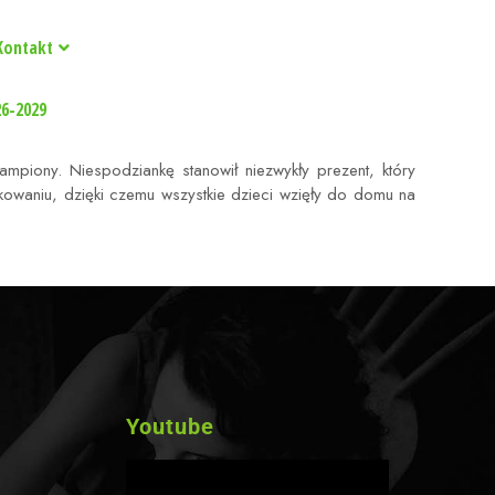
Kontakt
26-2029
ampiony. Niespodziankę stanowił niezwykły prezent, który
owaniu, dzięki czemu wszystkie dzieci wzięły do domu na
Youtube