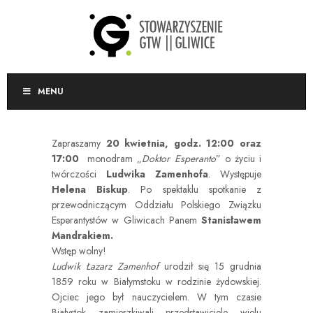
MENU
Zapraszamy
20 kwietnia, godz. 12:00 oraz
17:00
monodram „
Doktor Esperanto
” o życiu i
twórczości
Ludwika Zamenhofa
. Występuje
Helena Biskup
. Po spektaklu spotkanie z
przewodniczącym Oddziału Polskiego Związku
Esperantystów w Gliwicach Panem
Stanisławem
Mandrakiem.
Wstęp wolny!
Ludwik Łazarz Zamenhof
urodził się 15 grudnia
1859 roku w Białymstoku w rodzinie żydowskiej.
Ojciec jego był nauczycielem. W tym czasie
Białystok zamieszkiwali przedstawiciele wielu