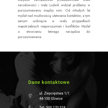
narodowości i mały Ludwik widział problemy w
porozumiewaniu między nimi. Od młodych lat
myślał nad możliwością ułatwienia kontaktów, a tym
samym uniknięcia w wielu przypadkach
niepotrzebnych nieporozumień i konfliktów. Myślał
o stworzeniu łatwego narzędzia do
porozumiewania.
Dane kontaktowe
ul. Zwycięstwa 1/1
44-100 Gliwice
Tel: 500 170 518